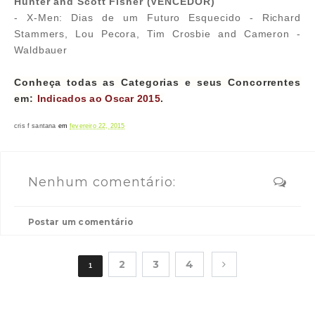
Hunter and Scott Fisher (VENCEDOR)
- X-Men: Dias de um Futuro Esquecido - Richard
Stammers, Lou Pecora, Tim Crosbie and Cameron -
Waldbauer
Conheça todas as Categorias e seus Concorrentes
em:
Indicados ao Oscar 2015
.
cris f santana
em
fevereiro 22, 2015
Nenhum comentário:
Postar um comentário
2
3
4
1