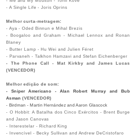
- Me and My Moulton - Torill Kove
- A Single Life - Joris Oprins
Melhor curta-metragem:
- Aya - Oded Binnun e Mihal Brezis
- Boogaloo and Graham - Michael Lennox and Ronan
Blaney
- Butter Lamp - Hu Wei and Julien Féret
- Parvaneh - Talkhon Hamzavi and Stefan Eichenberger
- The Phone Call - Mat Kirkby and James Lucas
(VENCEDOR)
Melhor edição de som:
- Sniper Americano - Alan Robert Murray and Bub
Asman
(VENCEDOR)
- Birdman - Martin Hernández and Aaron Glascock
- O Hobbit: A Batalha dos Cinco Exércitos - Brent Burge
and Jason Canovas
- Interestelar - Richard King
- Invencível - Becky Sullivan and Andrew DeCristofaro