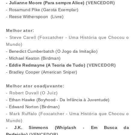
- Julianne Moore (Para sempre Alice)
(VENCEDOR)
- Rosamund Pike (Garota Exemplar)
- Reese Witherspoon (Livre)
Melhor ator:
- Steve Carell (Foxcatcher - Uma História que Chocou o
Mundo)
- Benedict Cumberbatch (O Jogo da Imitação)
- Michael Keaton (Birdman)
- Eddie Redmayne (A Teoria de Tudo)
(VENCEDOR)
- Bradley Cooper (American Sniper)
Melhor ator coadjuvante:
- Robert Duvall (O Juíz)
- Ethan Hawke (Boyhood - Da Infância à Juventude)
- Edward Norton (Birdman)
- Mark Ruffalo (Foxcatcher - Uma História que Chocou o
Mundo)
- J.K. Simmons (Whiplash - Em Busca da
Perfeição)
(VENCEDOR)