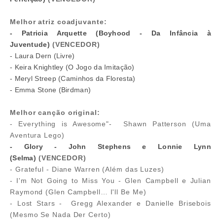
Melhor atriz coadjuvante:
- Patricia Arquette (Boyhood - Da Infância à
Juventude)
(VENCEDOR)
- Laura Dern (Livre)
- Keira Knightley (O Jogo da Imitação)
- Meryl Streep (Caminhos da Floresta)
- Emma Stone (Birdman)
Melhor canção original:
- Everything is Awesome"- Shawn Patterson (Uma
Aventura Lego)
- Glory - John Stephens e Lonnie Lynn
(Selma)
(VENCEDOR)
- Grateful - Diane Warren (Além das Luzes)
- I'm Not Going to Miss You - Glen Campbell e Julian
Raymond (Glen Campbell… I'll Be Me)
- Lost Stars - Gregg Alexander e Danielle Brisebois
(Mesmo Se Nada Der Certo)