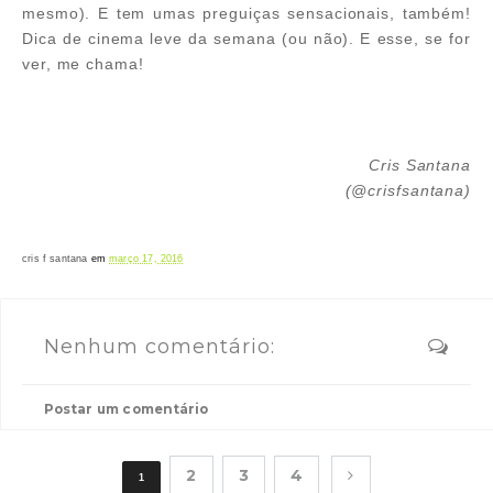
mesmo). E tem umas preguiças sensacionais, também!
Dica de cinema leve da semana (ou não). E esse, se for
ver, me chama!
Cris Santana
(@crisfsantana)
cris f santana
em
março 17, 2016
Nenhum comentário:
Postar um comentário
2
3
4
1