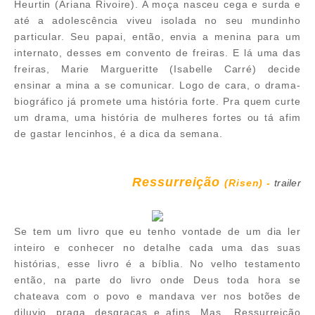
Heurtin (Ariana Rivoire). A moça nasceu cega e surda e
até a adolescência viveu isolada no seu mundinho
particular. Seu papai, então, envia a menina para um
internato, desses em convento de freiras. E lá uma das
freiras, Marie Margueritte (Isabelle Carré) decide
ensinar a mina a se comunicar. Logo de cara, o drama-
biográfico já promete uma história forte. Pra quem curte
um drama, uma história de mulheres fortes ou tá afim
de gastar lencinhos, é a dica da semana.
Ressurreição
(Risen) -
trailer
Se tem um livro que eu tenho vontade de um dia ler
inteiro e conhecer no detalhe cada uma das suas
histórias, esse livro é a bíblia. No velho testamento
então, na parte do livro onde Deus toda hora se
chateava com o povo e mandava ver nos botões de
diluvio, praga, desgraças e afins. Mas.. Ressurreição