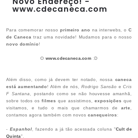
Novo Endereço! -
www.cdecaneca.com
Para comemorar nosso
primeiro ano
na interwebs, o
C
de Caneca
traz uma novidade! Mudamos para o nosso
novo domínio
!
O
www.cdecaneca.com
:D
Além disso, como já devem ter notado, nossa
caneca
está aumentando
! Além de nós,
Rodrigo Sansão
e
Cris
F Santana
, postando como se não houvesse amanhã,
sobre todos os
filmes
que assistimos,
exposições
que
visitamos, e tudo o mais que chamarmos de
arte
,
contamos agora também com novos
canequeiros
:
-
Espanhol
, fazendo a já tão acessada coluna "
Cult de
Quinta
".