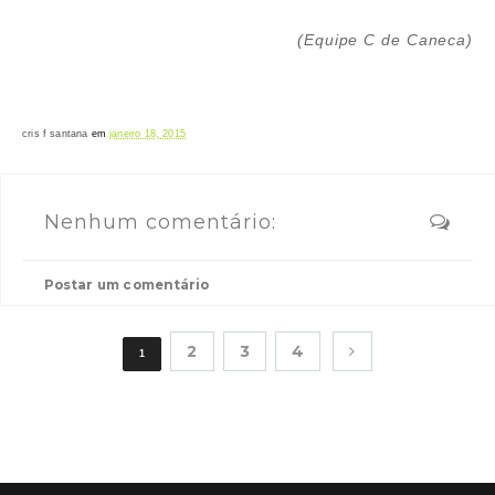
(Equipe C de Caneca)
cris f santana
em
janeiro 18, 2015
Nenhum comentário:
Postar um comentário
2
3
4
1