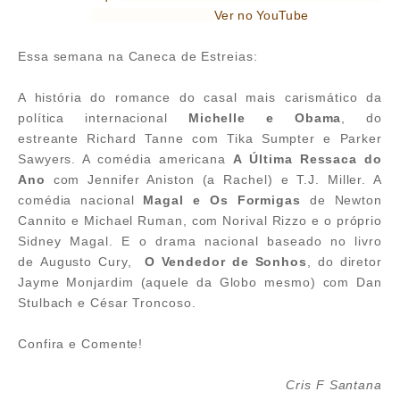
Ver no YouTube
Essa semana na Caneca de Estreias:
A história do romance do casal mais carismático da
política internacional
Michelle e Obama
, do
estreante
Richard Tanne com
Tika Sumpter e
Parker
Sawyers. A comédia americana
A Última Ressaca do
Ano
com
Jennifer Aniston (a Rachel) e T.J. Miller. A
comédia nacional
Magal e Os Formigas
de Newton
Cannito e Michael Ruman, com
Norival Rizzo e o próprio
Sidney Magal. E o drama nacional baseado no livro
de
Augusto Cury,
O Vendedor de Sonhos
, do diretor
Jayme Monjardim (aquele da Globo mesmo) com
Dan
Stulba
ch e César Troncoso.
Confira e Comente!
Cris F Santana