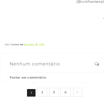
(@crisfsantana)
cris f santana
em
dezembro 08, 2016
Nenhum comentário:
Postar um comentário
2
3
4
1