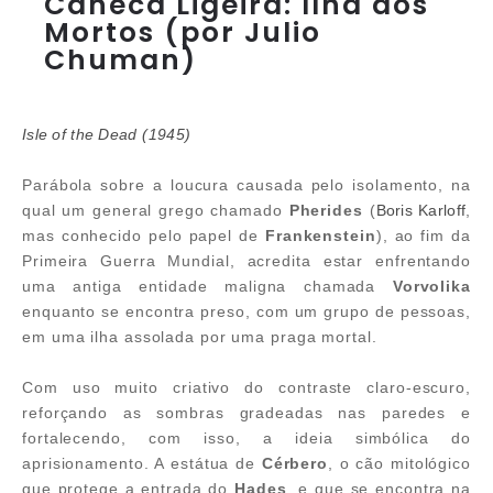
Caneca Ligeira: Ilha dos
Mortos (por Julio
Chuman)
Isle of the Dead
(1945)
Parábola sobre a loucura causada pelo isolamento, na
qual um general grego chamado
Pherides
(
Boris Karloff
,
mas conhecido pelo papel de
Frankenstein
), ao fim da
Primeira Guerra Mundial, acredita estar enfrentando
uma antiga entidade maligna chamada
Vorvolika
enquanto se encontra preso, com um grupo de pessoas,
em uma ilha assolada por uma praga mortal.
Com uso muito criativo do contraste claro-escuro,
reforçando as sombras gradeadas nas paredes e
fortalecendo, com isso, a ideia simbólica do
aprisionamento. A estátua de
Cérbero
, o cão mitológico
que protege a entrada do
Hades
, e que se encontra na