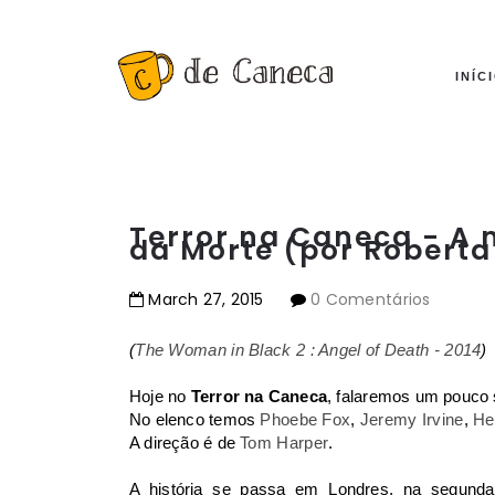
INÍC
Terror na Caneca - A m
da Morte (por Roberta 
March
27
,
2015
0 Comentários
(
The Woman in Black 2 : Angel of Death - 2014
)
Hoje no
Terror na Caneca
, falaremos um pouco
No elenco temos
Phoebe Fox
,
Jeremy Irvine
,
He
A direção é de
Tom Harper
.
A história se passa em Londres, na segunda