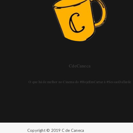
CdeCaneca
O que há de melhor no Cinema do #HojeEmCartaz à #SessaoDaTarde
Copyright © 2019
C de Caneca