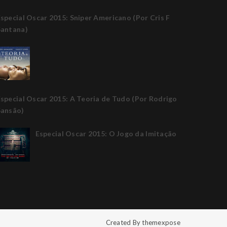
special Oscar 2015: Sniper Americano (Por Cris F
Santana)
special Oscar 2015: A Teoria de Tudo (Por Rodrigo
Sansão)
Especial Oscar 2015: O Jogo da Imitação
Created By
themexpose