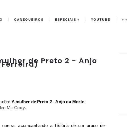
IO
CANEQUEIROS
ESPECIAIS
YOUTUBE
+
ulher de Preto 2 - Anjo
Ferreira)
 sobre
A mulher de Preto 2 - Anjo da Morte
.
len Mc Crory
.
 guerra, acompanhando a história de um grupo de