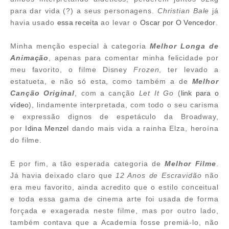
para dar vida (?) a seus personagens.
Christian
Bale
já
havia usado
essa receita
ao levar o
Oscar por O Vencedor
.
Minha menção especial à categoria
Melhor Longa de
Animação
, apenas para comentar minha felicidade por
meu favorito, o filme Disney
Frozen
, ter levado a
estatueta, e não só esta, como também a de
Melhor
Canção Original
, com a canção
Let It Go
(
link para o
vídeo
), lindamente interpretada, com todo o seu carisma
e expressão dignos de espetáculo da Broadway,
por
Idina Menzel
dando mais vida a rainha Elza, heroína
do filme.
E por fim, a tão esperada categoria de
Melhor Filme
.
Já havia deixado claro que
12 Anos de Escravidão
não
era meu favorito, ainda acredito que o estilo conceitual
e toda essa gama de cinema arte foi usada de forma
forçada e exagerada neste filme, mas por outro lado,
também contava que a Academia fosse premiá-lo, não