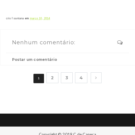
cris f santana
em
março 10, 2014
Nenhum comentário:
Postar um comentário
2
3
4
1
Copyright © 2019
C de Caneca