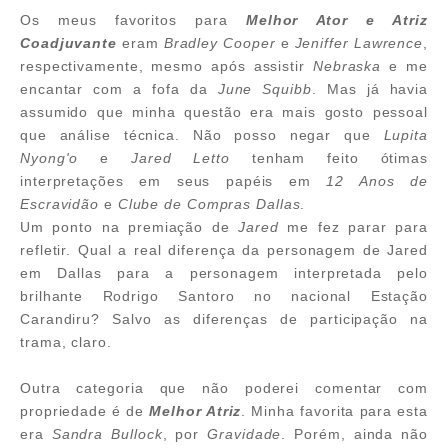
Os meus favoritos para
Melhor Ator e Atriz
Coadjuvante
eram
Bradley Cooper
e
Jeniffer Lawrence
,
respectivamente, mesmo após assistir
Nebraska
e me
encantar com a fofa da
June Squibb
. Mas já havia
assumido que minha questão era mais gosto pessoal
que análise técnica. Não posso negar que
Lupita
Nyong'o
e
Jared Letto
tenham feito ótimas
interpretações em seus papéis em
12 Anos de
Escravidão
e
Clube de Compras Dallas
.
Um ponto na premiação de
Jared
me fez parar para
refletir. Qual a real diferença da personagem de Jared
em Dallas para a personagem interpretada pelo
brilhante Rodrigo Santoro no nacional Estação
Carandiru? Salvo as diferenças de participação na
trama, claro.
Outra categoria que não poderei comentar com
propriedade é de
Melhor Atriz
. Minha favorita para esta
era
Sandra Bullock
, por
Gravidade
. Porém, ainda não