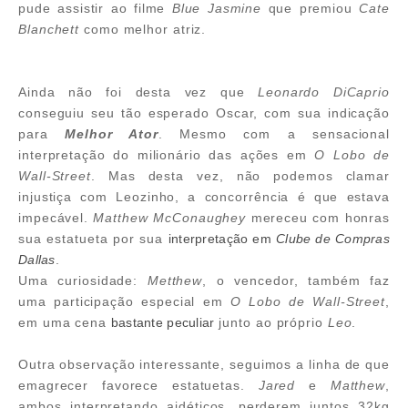
pude assistir ao filme
Blue Jasmine
que premiou
Cate
Blanchett
como melhor atriz.
Ainda não foi desta vez que
Leonardo DiCaprio
conseguiu seu tão esperado Oscar, com sua indicação
para
Melhor Ator
. Mesmo com a sensacional
interpretação do milionário das ações em
O Lobo de
Wall-Street
. Mas desta vez, não podemos clamar
injustiça com Leozinho, a concorrência é que estava
impecável.
Matthew
McConaughey
mereceu com honras
sua estatueta por sua
interpretação em
Clube de Compras
Dallas
.
Uma curiosidade:
Metthew
, o vencedor, também faz
uma participação especial em
O Lobo de Wall-Street
,
em uma cena
bastante peculiar
junto ao próprio
Leo
.
Outra observação interessante, seguimos a linha de que
emagrecer favorece estatuetas.
Jared
e
Matthew
,
ambos interpretando aidéticos, perderem juntos 32kg