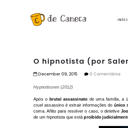
INÍC
O hipnotista (por Sal
December
09
,
2015
0 Comentários
Hypnotisoren (2012)
Após o
brutal assassinato
de uma família, a ú
cruel assassino é extrair informações do
único 
coma. Aflito para resolver o caso, o detetive
Joo
de um hipnotista que está
proibido judicialment