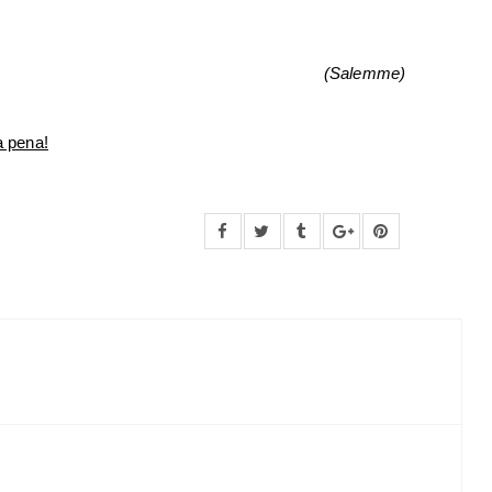
(Salemme)
a pena!