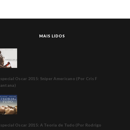
MAIS LIDOS
special Oscar 2015: Sniper Americano (Por Cris F
Santana)
special Oscar 2015: A Teoria de Tudo (Por Rodrigo