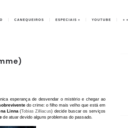
IO
CANEQUEIROS
ESPECIAIS
YOUTUBE
+
emme)
nica esperança de desvendar o mistério e chegar ao
sobrevivente
do crime: o filho mais velho que está em
na Linna
(
Tobias Zilliacus
) decide buscar os serviços
e
de atuar devido alguns problemas do passado.